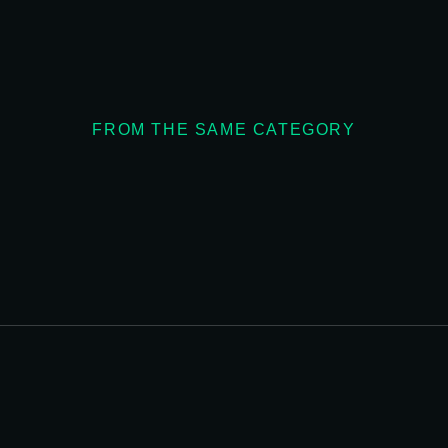
FROM THE SAME CATEGORY
10 Maneras de crecer tu negocio
EMPRESA
/
16/08/2025