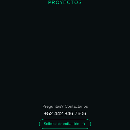
PROYECTOS
Beauty Coach
ML Be
WEBSITES
BRANDI
Preguntas? Contactanos
+52 442 846 7606
Solicitud de cotización