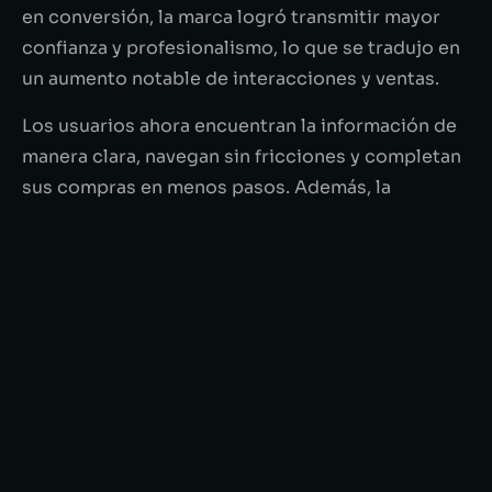
en conversión, la marca logró transmitir mayor
confianza y profesionalismo, lo que se tradujo en
un aumento notable de interacciones y ventas.
Los usuarios ahora encuentran la información de
manera clara, navegan sin fricciones y completan
sus compras en menos pasos. Además, la
optimización SEO permitió que más personas
interesadas en
coaching para Instagram
descubrieran los programas de forma orgánica.
22.5%
De tráfico orgánico en 90 días